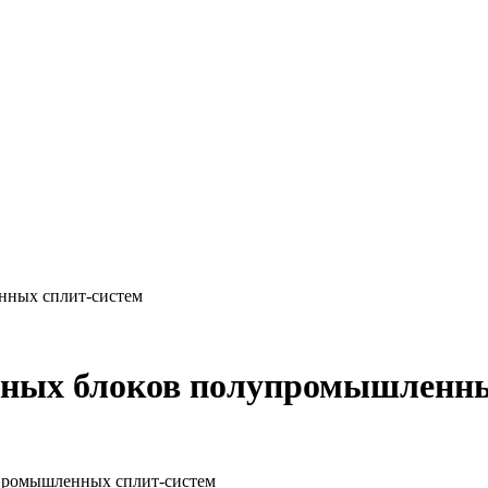
нных сплит-систем
етных блоков полупромышленны