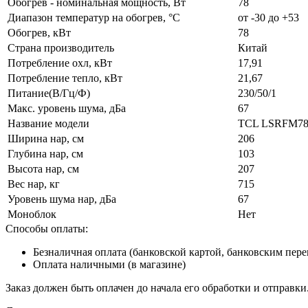
Обогрев - номинальная мощность, Вт
78
Диапазон температур на обогрев, °C
от -30 до +53
Обогрев, кВт
78
Страна производитель
Китай
Потребление охл, кВт
17,91
Потребление тепло, кВт
21,67
Питание(В/Гц/Ф)
230/50/1
Макс. уровень шума, дБа
67
Название модели
TCL LSRFM7
Ширина нар, см
206
Глубина нар, см
103
Высота нар, см
207
Вес нар, кг
715
Уровень шума нар, дБа
67
Моноблок
Нет
Способы оплаты:
Безналичная оплата (банковской картой, банковским пер
Оплата наличными (в магазине)
Заказ должен быть оплачен до начала его обработки и отправки