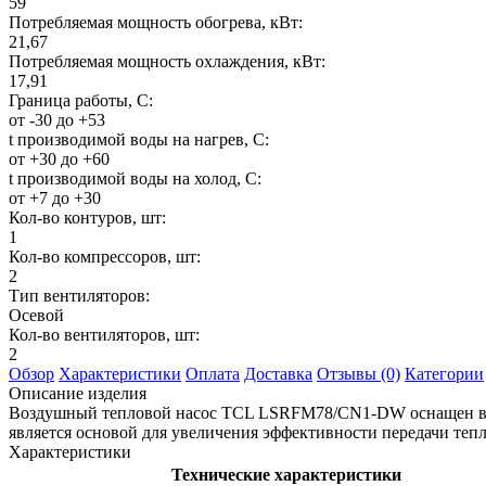
59
Потребляемая мощность обогрева, кВт:
21,67
Потребляемая мощность охлаждения, кВт:
17,91
Граница работы, С:
от -30 до +53
t производимой воды на нагрев, С:
от +30 до +60
t производимой воды на холод, С:
от +7 до +30
Кол-во контуров, шт:
1
Кол-во компрессоров, шт:
2
Тип вентиляторов:
Осевой
Кол-во вентиляторов, шт:
2
Обзор
Характеристики
Оплата
Доставка
Отзывы (0)
Категории
Описание изделия
Воздушный тепловой насос TCL LSRFM78/CN1-DW оснащен выс
является основой для увеличения эффективности передачи теп
Характеристики
Технические характеристики