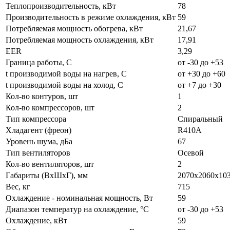
Теплопроизводительность, кВт
78
Производительность в режиме охлаждения, кВт
59
Потребляемая мощность обогрева, кВт
21,67
Потребляемая мощность охлаждения, кВт
17,91
EER
3,29
Граница работы, С
от -30 до +53
t производимой воды на нагрев, С
от +30 до +60
t производимой воды на холод, С
от +7 до +30
Кол-во контуров, шт
1
Кол-во компрессоров, шт
2
Тип компрессора
Спиральный
Хладагент (фреон)
R410А
Уровень шума, дБа
67
Тип вентиляторов
Осевой
Кол-во вентиляторов, шт
2
Габариты (ВxШxГ), мм
2070x2060x10
Вес, кг
715
Охлаждение - номинальная мощность, Вт
59
Диапазон температур на охлаждение, °C
от -30 до +53
Охлаждение, кВт
59