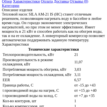
Обзор
Характеристики
Оплата
Доставка
Отзывы (0)
Категории
Описание изделия
Тепловой насос SILA AM-21 IS (НC) станет отличным
решением, позволяющим нагревать воду в бассейне в любое
время года. Он гораздо экономичнее электрических
нагревателей, но при этом не менее эффективнее. Имеет
мощность в 21 кВт и способен работать как на обогрев воды,
так и на ее охлаждение. А инверторный компрессор позволяет
автоматически поддерживать заданную температуру.
Характеристики
Технические характеристики
Теплопроизводительность, кВт
21
Производительность в режиме
11,07
охлаждения, кВт
Потребляемая мощность обогрева, кВт
3,03
Потребляемая мощность охлаждения, кВт
3,11
EER
6,57
Граница работы, С
от -15 до +43
t производимой воды на нагрев, С
от +15 до +40
t производимой воды на холод, С
от +7 до +35
Кол-во контуров, шт
1
Кол-во компрессоров, шт
1