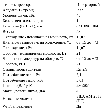
Тип компрессора
Инверторный
Хладагент (фреон)
R32
Уровень шума, дБа
45
Кол-во вентиляторов, шт
1
Габариты (ВxШxГ), мм
641x896x389
Вес, кг
58
Охлаждение - номинальная мощность, Вт
11,07
Диапазон температур на охлаждение, °C
от -15 до +43
Охлаждение, кВт
11,07
Обогрев - номинальная мощность, Вт
21
Диапазон температур на обогрев, °C
от -15 до +43
Обогрев, кВт
21
Страна производитель
Китай
Потребление охл, кВт
3,11
Потребление тепло, кВт
3,03
Питание(В/Гц/Ф)
230/50/1
Макс. уровень шума, дБа
45
SILA AM-21 IS
Название модели
(НC)
Wi-Fi управление
Да