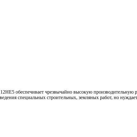
2HE5 обеспечивает чрезвычайно высокую производительную ра
роведения специальных строительных, земляных работ, но нужда