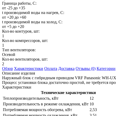
Граница работы, С:
от -25 до +35
t производимой воды на нагрев, С:
от +20 до +60
t производимой воды на холод, С:
от +5 до +20
Кол-во контуров, шт:
1
Кол-во компрессоров, шт:
1
Тип вентиляторов:
Осевой
Кол-во вентиляторов, шт:
2
Обзор
Характеристики
Оплата
Доставка
Отзывы (0)
Категории
Описание изделия
Наружный блок с гибридным приводом VRF Panasonic WH-UX1
Процесс установки блока достаточно простой, не требуется п
Характеристики
Технические характеристики
Теплопроизводительность, кВт
12
Производительность в режиме охлаждения, кВт
10
Потребляемая мощность обогрева, кВт
2,53
Потребляемая мощность охлаждения, кВт
3,51