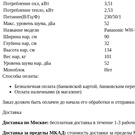
Потребление охл, кВт
3,51
Потребление тепло, кВт
2,53
Питание(В/Гц/Ф)
230/50/1
Макс. уровень шума, дБа
52
Название модели
Panasonic WH
Ширина нар, см
90
Глубина нар, см
32
Высота нар, см
134
Вес нар, кг
101
Уровень шума нар, дБа
52
Моноблок
Нет
Способы оплаты:
Безналичная оплата (банковской картой, банковским пер
Оплата наличными (в магазине)
Заказ должен быть оплачен до начала его обработки и отправки
Доставка
Доставка по Москве:
бесплатная доставка в течение 1-3 рабоч
Доставка за пределы МКАД:
стоимость доставки за пределы 