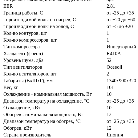
EER
2,81
Граница работы, С
от -25 до +35
t производимой воды на нагрев, С
от +20 до +60
t производимой воды на холод, С
от +5 до +20
Кол-во контуров, шт
1
Кол-во компрессоров, шт
1
Тип компрессора
Инверторный
Хладагент (фреон)
R410А
Уровень шума, дБа
52
Тип вентиляторов
Осевой
Кол-во вентиляторов, шт
2
Габариты (ВxШxГ), мм
1340х900х320
Вес, кг
101
Охлаждение - номинальная мощность, Вт
10
Диапазон температур на охлаждение, °C
от -25 до +35
Охлаждение, кВт
10
Обогрев - номинальная мощность, Вт
12
Диапазон температур на обогрев, °C
от -25 до +35
Обогрев, кВт
12
Страна производитель
Япония