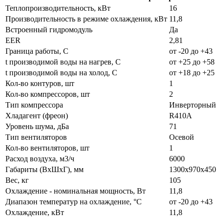
Теплопроизводительность, кВт
16
Производительность в режиме охлаждения, кВт
11,8
Встроенный гидромодуль
Да
EER
2,81
Граница работы, С
от -20 до +43
t производимой воды на нагрев, С
от +25 до +58
t производимой воды на холод, С
от +18 до +25
Кол-во контуров, шт
1
Кол-во компрессоров, шт
2
Тип компрессора
Инверторный
Хладагент (фреон)
R410А
Уровень шума, дБа
71
Тип вентиляторов
Осевой
Кол-во вентиляторов, шт
1
Расход воздуха, м3/ч
6000
Габариты (ВxШxГ), мм
1300х970х450
Вес, кг
105
Охлаждение - номинальная мощность, Вт
11,8
Диапазон температур на охлаждение, °C
от -20 до +43
Охлаждение, кВт
11,8