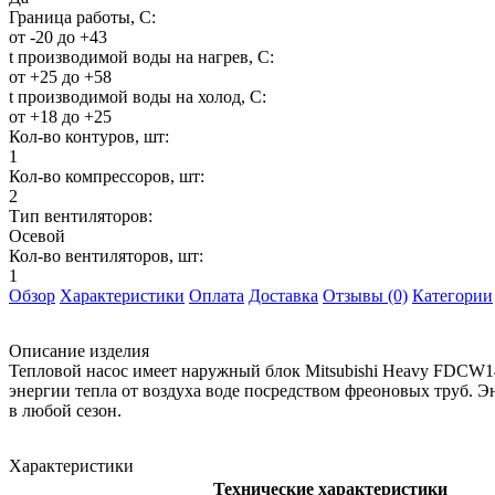
Граница работы, С:
от -20 до +43
t производимой воды на нагрев, С:
от +25 до +58
t производимой воды на холод, С:
от +18 до +25
Кол-во контуров, шт:
1
Кол-во компрессоров, шт:
2
Тип вентиляторов:
Осевой
Кол-во вентиляторов, шт:
1
Обзор
Характеристики
Оплата
Доставка
Отзывы (0)
Категории
Описание изделия
Тепловой насос имеет наружный блок Mitsubishi Heavy FDCW1
энергии тепла от воздуха воде посредством фреоновых труб. 
в любой сезон.
Характеристики
Технические характеристики