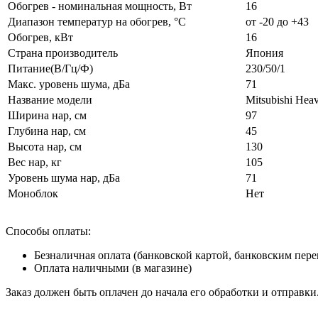
Обогрев - номинальная мощность, Вт
16
Диапазон температур на обогрев, °C
от -20 до +43
Обогрев, кВт
16
Страна производитель
Япония
Питание(В/Гц/Ф)
230/50/1
Макс. уровень шума, дБа
71
Название модели
Mitsubishi H
Ширина нар, см
97
Глубина нар, см
45
Высота нар, см
130
Вес нар, кг
105
Уровень шума нар, дБа
71
Моноблок
Нет
Способы оплаты:
Безналичная оплата (банковской картой, банковским пер
Оплата наличными (в магазине)
Заказ должен быть оплачен до начала его обработки и отправки