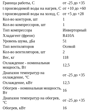
Граница работы, С
от -25 до +35
t производимой воды на нагрев, С
от +10 до +60
t производимой воды на холод, С
от +5 до +28
Кол-во контуров, шт
1
Кол-во компрессоров, шт
1
Тип компрессора
Инверторный
Хладагент (фреон)
R410А
Уровень шума, дБа
51
Тип вентиляторов
Осевой
Кол-во вентиляторов, шт
2
Вес, кг
118
Охлаждение - номинальная
12,5
мощность, Вт
Диапазон температур на
от -25 до +35
охлаждение, °C
Охлаждение, кВт
12,5
Обогрев - номинальная мощность,
16
Вт
Диапазон температур на обогрев,
от -25 до +35
°C
Обогрев, кВт
16