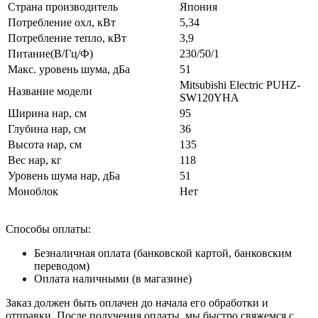
Страна производитель
Япония
Потребление охл, кВт
5,34
Потребление тепло, кВт
3,9
Питание(В/Гц/Ф)
230/50/1
Макс. уровень шума, дБа
51
Mitsubishi Electric PUHZ-
Название модели
SW120YHA
Ширина нар, см
95
Глубина нар, см
36
Высота нар, см
135
Вес нар, кг
118
Уровень шума нар, дБа
51
Моноблок
Нет
Способы оплаты:
Безналичная оплата (банковской картой, банковским
переводом)
Оплата наличными (в магазине)
Заказ должен быть оплачен до начала его обработки и
отправки. После получения оплаты, мы быстро свяжемся с