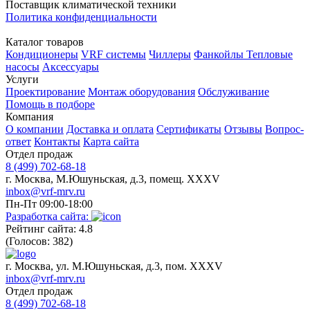
Поставщик климатической техники
Политика конфиденциальности
Каталог товаров
Кондиционеры
VRF системы
Чиллеры
Фанкойлы
Тепловые
насосы
Аксессуары
Услуги
Проектирование
Монтаж оборудования
Обслуживание
Помощь в подборе
Компания
О компании
Доставка и оплата
Сертификаты
Отзывы
Вопрос-
ответ
Контакты
Карта сайта
Отдел продаж
8 (499) 702-68-18
г. Москва, М.Юшуньская, д.3, помещ. XXXV
inbox@vrf-mrv.ru
Пн-Пт 09:00-18:00
Разработка сайта:
Рейтинг сайта: 4.8
(Голосов: 382)
г. Москва, ул. М.Юшуньская, д.3, пом. XXXV
inbox@vrf-mrv.ru
Отдел продаж
8 (499) 702-68-18