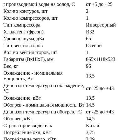
t производимой воды на холод, С
от +5 до +25
Кол-во контуров, шт
2
Кол-во компрессоров, шт
1
Тип компрессора
Инверторный
Хладагент (фреон)
R32
Уровень шума, дБа
65
Тип вентиляторов
Осевой
Кол-во вентиляторов, шт
1
Габариты (ВxШxГ), мм
865х1118х523
Вес, кг
96
Охлаждение - номинальная
13,5
мощность, Вт
Диапазон температур на охлаждение,
от -25 до +43
°C
Охлаждение, кВт
13,5
Обогрев - номинальная мощность, Вт
14,5
Диапазон температур на обогрев, °C
от -25 до +43
Обогрев, кВт
14,5
Страна производитель
Китай
Потребление охл, кВт
3,75
Потребление тепло, кВт
3,09