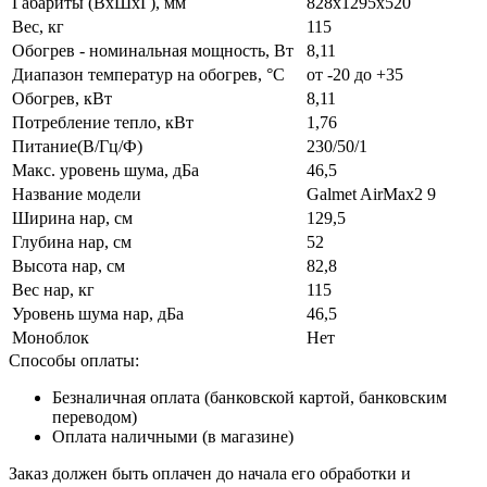
Габариты (ВxШxГ), мм
828x1295x520
Вес, кг
115
Обогрев - номинальная мощность, Вт
8,11
Диапазон температур на обогрев, °C
от -20 до +35
Обогрев, кВт
8,11
Потребление тепло, кВт
1,76
Питание(В/Гц/Ф)
230/50/1
Макс. уровень шума, дБа
46,5
Название модели
Galmet AirMax2 9
Ширина нар, см
129,5
Глубина нар, см
52
Высота нар, см
82,8
Вес нар, кг
115
Уровень шума нар, дБа
46,5
Моноблок
Нет
Способы оплаты:
Безналичная оплата (банковской картой, банковским
переводом)
Оплата наличными (в магазине)
Заказ должен быть оплачен до начала его обработки и