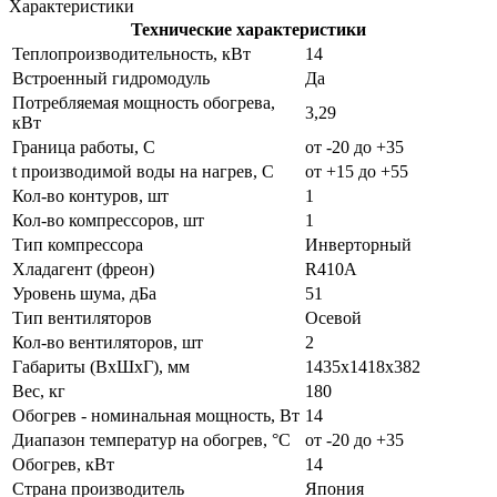
Характеристики
Технические характеристики
Теплопроизводительность, кВт
14
Встроенный гидромодуль
Да
Потребляемая мощность обогрева,
3,29
кВт
Граница работы, С
от -20 до +35
t производимой воды на нагрев, С
от +15 до +55
Кол-во контуров, шт
1
Кол-во компрессоров, шт
1
Тип компрессора
Инверторный
Хладагент (фреон)
R410А
Уровень шума, дБа
51
Тип вентиляторов
Осевой
Кол-во вентиляторов, шт
2
Габариты (ВxШxГ), мм
1435х1418х382
Вес, кг
180
Обогрев - номинальная мощность, Вт
14
Диапазон температур на обогрев, °C
от -20 до +35
Обогрев, кВт
14
Страна производитель
Япония