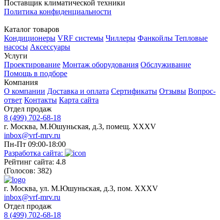
Поставщик климатической техники
Политика конфиденциальности
Каталог товаров
Кондиционеры
VRF системы
Чиллеры
Фанкойлы
Тепловые
насосы
Аксессуары
Услуги
Проектирование
Монтаж оборудования
Обслуживание
Помощь в подборе
Компания
О компании
Доставка и оплата
Сертификаты
Отзывы
Вопрос-
ответ
Контакты
Карта сайта
Отдел продаж
8 (499) 702-68-18
г. Москва, М.Юшуньская, д.3, помещ. XXXV
inbox@vrf-mrv.ru
Пн-Пт 09:00-18:00
Разработка сайта:
Рейтинг сайта: 4.8
(Голосов: 382)
г. Москва, ул. М.Юшуньская, д.3, пом. XXXV
inbox@vrf-mrv.ru
Отдел продаж
8 (499) 702-68-18