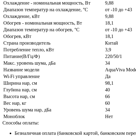
Охлаждение - номинальная мощность, Вт
9,88
Диапазон температур на охлаждение, °C
от -10 до +43
Охлаждение, кВт
9,88
Обогрев - номинальная мощность, Вт
18,1
Диапазон температур на обогрев, °C
от -10 до +43
Обогрев, кВт
18,1
Страна производитель
Китай
Потребление тепло, кВт
3,9
Питание(В/Гц/Ф)
220/50/1
Макс. уровень шума, дБа
34
Название модели
AquaViva Mode
Wi-Fi управление
Да
Ширина нар, см
98,1
Глубина нар, см
40
Высота нар, см
66
Вес нар, кг
60
Уровень шума нар, дБа
34
Моноблок
Нет
Способы оплаты:
Безналичная оплата (банковской картой, банковским пер