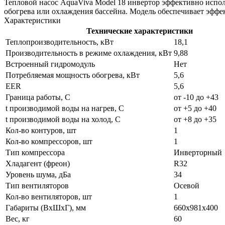
Тепловой насос AquaViva Model 18 инвертор эффективно испо
обогрева или охлаждения бассейна. Модель обеспечивает эффе
Характеристики
Технические характеристики
Теплопроизводительность, кВт
18,1
Производительность в режиме охлаждения, кВт
9,88
Встроенный гидромодуль
Нет
Потребляемая мощность обогрева, кВт
5,6
EER
5,6
Граница работы, С
от -10 до +43
t производимой воды на нагрев, С
от +5 до +40
t производимой воды на холод, С
от +8 до +35
Кол-во контуров, шт
1
Кол-во компрессоров, шт
1
Тип компрессора
Инверторный
Хладагент (фреон)
R32
Уровень шума, дБа
34
Тип вентиляторов
Осевой
Кол-во вентиляторов, шт
1
Габариты (ВxШxГ), мм
660x981x400
Вес, кг
60