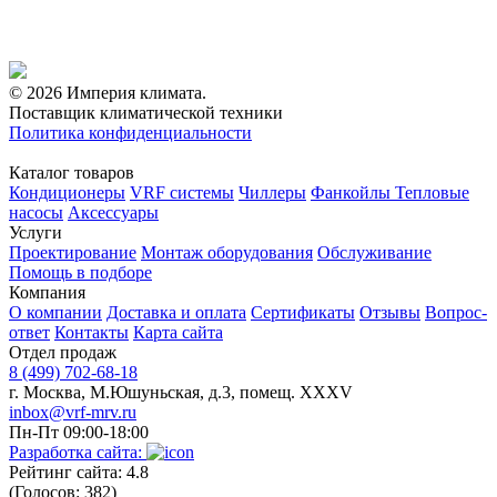
© 2026 Империя климата.
Поставщик климатической техники
Политика конфиденциальности
Каталог товаров
Кондиционеры
VRF системы
Чиллеры
Фанкойлы
Тепловые
насосы
Аксессуары
Услуги
Проектирование
Монтаж оборудования
Обслуживание
Помощь в подборе
Компания
О компании
Доставка и оплата
Сертификаты
Отзывы
Вопрос-
ответ
Контакты
Карта сайта
Отдел продаж
8 (499) 702-68-18
г. Москва, М.Юшуньская, д.3, помещ. XXXV
inbox@vrf-mrv.ru
Пн-Пт 09:00-18:00
Разработка сайта:
Рейтинг сайта: 4.8
(Голосов: 382)